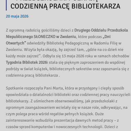
CODZIENNĄ PRACĘ BIBLIOTEKARZA
20 maja 2026
Z ogromną radością gościliśmy dzieci z
Drugiego Oddziału Przedszkola
Niepublicznego SŁONECZKO w Zwoleniu
, które podczas
„Dni
Otwartych”
odwiedziły Bibliotekę Pedagogiczną w Radomiu Filię w
Zwoleniu. Wizyta była okazją, by zajrzeć tam, „gdzie na co dzień nie
każdy może zajrzeć”. Odbyła się 13 maja 2026 roku w ramach obchodów
Tygodnia Bibliotek 2026
i stała się pięknym zaproszeniem do wspólnej
podróży w świat książek, bibliotecznych sekretów oraz zapoznania się z
codzienna pracą bibliotekarza .
Spotkanie rozpoczęła Pani Marta, która w przystępny i ciepły sposób
opowiedziała o działalności biblioteki oraz codziennej pracy nauczycieli
bibliotekarzy. Z uśmiechem obserwowaliśmy, jak przedszkolaki z
ogromnym zaangażowaniem wcielały się w nasze role, odkrywając, na
czym polega praca wśród regałów pełnych książek. Duże
zainteresowanie wzbudziła prezentacja dawnych metod pracy – z
czasów sprzed komputerów i nowoczesnych technologii. Dzieci z