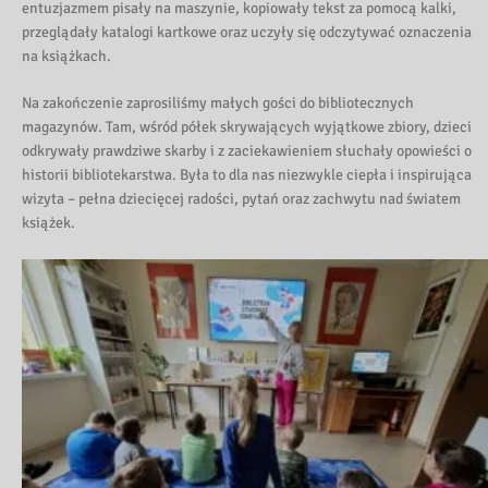
entuzjazmem pisały na maszynie, kopiowały tekst za pomocą kalki,
przeglądały katalogi kartkowe oraz uczyły się odczytywać oznaczenia
na książkach.
Na zakończenie zaprosiliśmy małych gości do bibliotecznych
magazynów. Tam, wśród półek skrywających wyjątkowe zbiory, dzieci
odkrywały prawdziwe skarby i z zaciekawieniem słuchały opowieści o
historii bibliotekarstwa. Była to dla nas niezwykle ciepła i inspirująca
wizyta – pełna dziecięcej radości, pytań oraz zachwytu nad światem
książek.