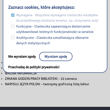
Zaznacz cookies, które akceptujesz:
Wymagane - Wszystkie wymagane ciasteczka niezbędne
do prawidłowego działania serwisu, np. utrzymanie sesji
Funkcyjne - Ciasteczka zapewniające dostarczenie
użytkownikowi istotnych funkcjonalności w serwisie
Analityczne - Ciasteczka umożliwiające zbieranie
danych statystycznych
Przeczytaj
Nie wyrażam zgody
Wyrażam zgodę
WAŻNA INFORMACJA
Przechodzę do polityki prywatności
GODZINY PRACY BIBLIOTEKI W CZASIE WAKACJI SZKOLNYCH
WAŻNA INFORMACJA
ZMIANA GODZIN PRACY BIBLIOTEKI – 12 czerwca
NARYSUJ JĘZYK POLSKI – tworzymy graficzną listę lektur