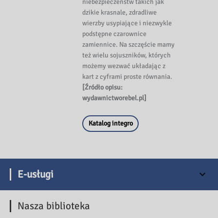
niebezpieczeństw takich jak
dzikie krasnale, zdradliwe
wierzby usypiające i niezwykle
podstępne czarownice
zamiennice. Na szczęście mamy
też wielu sojuszników, których
możemy wezwać układając z
kart z cyframi proste równania.
[Źródło opisu:
wydawnictworebel.pl]
Katalog integro
E-usługi
Nasza biblioteka