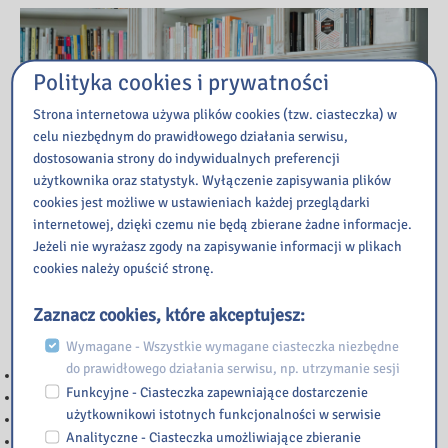
Polityka cookies i prywatności
Strona internetowa używa plików cookies (tzw. ciasteczka) w
celu niezbędnym do prawidłowego działania serwisu,
dostosowania strony do indywidualnych preferencji
użytkownika oraz statystyk. Wyłączenie zapisywania plików
cookies jest możliwe w ustawieniach każdej przeglądarki
internetowej, dzięki czemu nie będą zbierane żadne informacje.
Jeżeli nie wyrażasz zgody na zapisywanie informacji w plikach
cookies należy opuścić stronę.
Zaznacz cookies, które akceptujesz:
Przeczytaj
Wymagane - Wszystkie wymagane ciasteczka niezbędne
do prawidłowego działania serwisu, np. utrzymanie sesji
WAŻNA INFORMACJA
Funkcyjne - Ciasteczka zapewniające dostarczenie
GODZINY PRACY BIBLIOTEKI W CZASIE WAKACJI SZKOLNYCH
użytkownikowi istotnych funkcjonalności w serwisie
WAŻNA INFORMACJA
Analityczne - Ciasteczka umożliwiające zbieranie
ZMIANA GODZIN PRACY BIBLIOTEKI – 12 czerwca