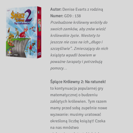
Autor:
Denise Evarts z rodziną
Numer:
GD9 : 138
Przebudzone królewny wróciły do
swoich zamków, aby znów wieść
królewskie życie. Niestety to
jeszcze nie czas na ich „długo i
szczęśliwie”. Zmierzający do nich
książęta wpadli bowiem w
poważne tarapaty i potrzebują
pomocy…
Śpiące Królewny 2: Na ratunek!
to kontynuacja popularnej gry
matematycznej o budzeniu
zaklętych królewien. Tym razem
mamy przed sobą zupełnie nowe
wyzwanie: musimy uratować
określoną liczbę książąt! Czeka
na nas mnóstwo