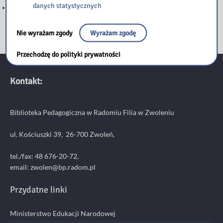
danych statystycznych
NARYSUJ JĘZYK POLSKI – tworzymy graficzną listę lektur
Nie wyrażam zgody
Wyrażam zgodę
Przechodzę do polityki prywatności
Kontakt:
Biblioteka Pedagogiczna w Radomiu Filia w Zwoleniu
ul. Kościuszki 39, 26-700 Zwoleń,
tel./fax: 48 676-20-72,
email:
zwolen@bp.radom.pl
Przydatne linki
Ministerstwo Edukacji Narodowej