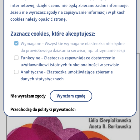
internetowej, dzięki czemu nie będą zbierane żadne informacje.
Jeżeli nie wyrażasz zgody na zapisywanie informacji w plikach
cookies należy opuścić stronę.
Nauka liczenia / Agnieszka Łubkowska ; narysowała Joanna Kłos. –
Warszawa: Wydawnictwo „Nasza Księgarnia”, 2020.
Zaznacz cookies, które akceptujesz:
Nr inw. K9 : 33521
Wymagane - Wszystkie wymagane ciasteczka niezbędne
do prawidłowego działania serwisu, np. utrzymanie sesji
Funkcyjne - Ciasteczka zapewniające dostarczenie
użytkownikowi istotnych funkcjonalności w serwisie
Analityczne - Ciasteczka umożliwiające zbieranie
danych statystycznych
Nie wyrażam zgody
Wyrażam zgodę
Przechodzę do polityki prywatności