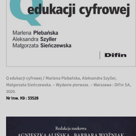
Q edukacji cyfrowej / Marlena Plebańska, Aleksandra Szyller,
Małgorzata Sieńczewska. – Wydanie pierwsze. – Warszawa : Difin SA,
2020.
Nr inw. K9 : 33528