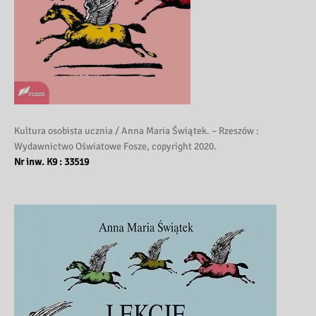
Kultura osobista ucznia / Anna Maria Świątek. – Rzeszów :
Wydawnictwo Oświatowe Fosze, copyright 2020.
Nr inw. K9 : 33519