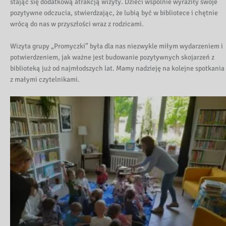
stając się dodatkową atrakcją wizyty. Dzieci wspólnie wyraziły swoje
pozytywne odczucia, stwierdzając, że lubią być w bibliotece i chętnie
wrócą do nas w przyszłości wraz z rodzicami.
Wizyta grupy „Promyczki” była dla nas niezwykle miłym wydarzeniem i
potwierdzeniem, jak ważne jest budowanie pozytywnych skojarzeń z
biblioteką już od najmłodszych lat. Mamy nadzieję na kolejne spotkania
z małymi czytelnikami.