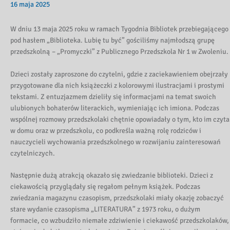
16 maja 2025
W dniu 13 maja 2025 roku w ramach Tygodnia Bibliotek przebiegającego
pod hasłem „Biblioteka. Lubię tu być” gościliśmy najmłodszą grupę
przedszkolną – „Promyczki” z Publicznego Przedszkola Nr 1 w Zwoleniu.
Dzieci zostały zaproszone do czytelni, gdzie z zaciekawieniem obejrzały
przygotowane dla nich książeczki z kolorowymi ilustracjami i prostymi
tekstami. Z entuzjazmem dzieliły się informacjami na temat swoich
ulubionych bohaterów literackich, wymieniając ich imiona. Podczas
wspólnej rozmowy przedszkolaki chętnie opowiadały o tym, kto im czyta
w domu oraz w przedszkolu, co podkreśla ważną rolę rodziców i
nauczycieli wychowania przedszkolnego w rozwijaniu zainteresowań
czytelniczych.
Następnie dużą atrakcją okazało się zwiedzanie biblioteki. Dzieci z
ciekawością przyglądały się regałom pełnym książek. Podczas
zwiedzania magazynu czasopism, przedszkolaki miały okazję zobaczyć
stare wydanie czasopisma „LITERATURA” z 1973 roku, o dużym
formacie, co wzbudziło niemałe zdziwienie i ciekawość przedszkolaków,