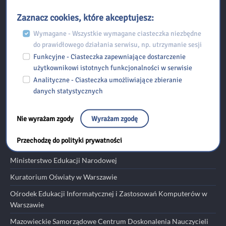
Zaznacz cookies, które akceptujesz:
Kontakt:
Wymagane - Wszystkie wymagane ciasteczka niezbędne
do prawidłowego działania serwisu, np. utrzymanie sesji
Funkcyjne - Ciasteczka zapewniające dostarczenie
Biblioteka Pedagogiczna w Radomiu Filia w Zwoleniu
użytkownikowi istotnych funkcjonalności w serwisie
Analityczne - Ciasteczka umożliwiające zbieranie
ul. Kościuszki 39, 26-700 Zwoleń,
danych statystycznych
tel./fax: 48 676-20-72,
email:
zwolen@bp.radom.pl
Nie wyrażam zgody
Wyrażam zgodę
Przydatne linki
Przechodzę do polityki prywatności
Ministerstwo Edukacji Narodowej
Kuratorium Oświaty w Warszawie
Ośrodek Edukacji Informatycznej i Zastosowań Komputerów w
Warszawie
Mazowieckie Samorządowe Centrum Doskonalenia Nauczycieli