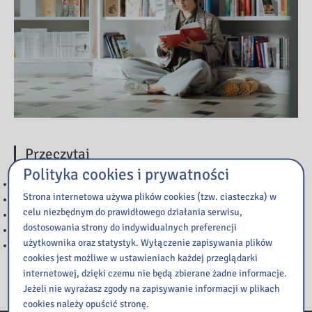
Przeczytaj
Polityka cookies i prywatności
WAŻNA INFORMACJA
Strona internetowa używa plików cookies (tzw. ciasteczka) w
GODZINY PRACY BIBLIOTEKI W CZASIE WAKACJI SZKOLNYCH
celu niezbędnym do prawidłowego działania serwisu,
WAŻNA INFORMACJA
dostosowania strony do indywidualnych preferencji
ZMIANA GODZIN PRACY BIBLIOTEKI – 12 czerwca
użytkownika oraz statystyk. Wyłączenie zapisywania plików
NARYSUJ JĘZYK POLSKI – tworzymy graficzną listę lektur
cookies jest możliwe w ustawieniach każdej przeglądarki
internetowej, dzięki czemu nie będą zbierane żadne informacje.
Jeżeli nie wyrażasz zgody na zapisywanie informacji w plikach
cookies należy opuścić stronę.