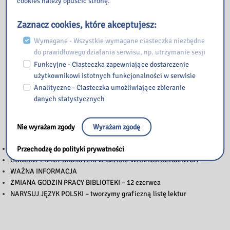
cookies należy opuścić stronę.
Zaznacz cookies, które akceptujesz:
Wymagane - Wszystkie wymagane ciasteczka niezbędne
do prawidłowego działania serwisu, np. utrzymanie sesji
Funkcyjne - Ciasteczka zapewniające dostarczenie
użytkownikowi istotnych funkcjonalności w serwisie
Analityczne - Ciasteczka umożliwiające zbieranie
danych statystycznych
Przeczytaj
Nie wyrażam zgody
Wyrażam zgodę
WAŻNA INFORMACJA
Przechodzę do polityki prywatności
GODZINY PRACY BIBLIOTEKI W CZASIE WAKACJI SZKOLNYCH
WAŻNA INFORMACJA
ZMIANA GODZIN PRACY BIBLIOTEKI – 12 czerwca
NARYSUJ JĘZYK POLSKI – tworzymy graficzną listę lektur