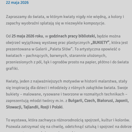
22 maja 2026
Zapraszamy do świata, w którym kwiaty nigdy nie więdną, a kolory i
zapachy wyobraźni splatają się w niezwykłe kompozycje.
Od
25 maja 2026 roku
, w
godzinach pracy biblioteki,
będzie można
obejrzeć wyjątkową wystawę prac plastycznych
„BUKIETY”
, która jest
prezentowana w Galerii „Paleta Słów”. To artystyczna opowieść o
kwiatach – pachnących, barwnych, starannie ułożonych,
przeniesionych z pól, łąk i ogrodów prosto na papier, płótno i do świata
grafiki.
Kwiaty, jeden z najważniejszych motywów w historii malarstwa, stały
się inspiracją dla dzieci i młodzieży z różnych zakątków świata. Swoje
bukiety – malowane, rysowane i tworzone w rozmaitych technikach –
zaprezentują młodzi twórcy m.in. z
Bułgarii, Czech, Białorusi, Japonii,
Słowacji, Tajlandii, Rosji i Polski
.
To wystawa, która zachwyca różnorodnością spojrzeń, kultur i kolorów.
Pozwala zatrzymać się na chwilę, odetchnąć sztuką i spojrzeć na dobrze