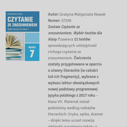
Autor:
Grażyna Małgorzata Nowak
Numer:
37250
Zestaw
Czytanie ze
zrozumieniem. Wybór testów dla
klasy 7
zawiera
11 testów
sprawdzających umiejętność
cichego czytania ze
zrozumieniem.
Ćwiczenia
zostały przygotowane w oparciu
o utwory literackie (w całości
lub ich fragmenty), wybrane z
wykazu lektur obowiązkowych
nowej podstawy programowej
języka polskiego z 2017 roku
–
klasa VII. Materiał został
podzielony według rodzajów
literackich: liryka, epika, dramat
– dzięki temu uczeń rozwija
zdolność rozumienia tekstu o