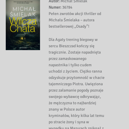
Autor:
Michał Śmielak
Numer:
36784
Pełen zwrotów akcji thriller od
Michała Śmielaka – autora
bestsellerowej „Osady”!
Dla Agaty trening biegowy w
sercu Bieszczad kończy się
tragicznie. Zostaje napadnięta
przez zamaskowanego
napastnika i tylko cudem
uchodzi z życiem. Ciężko ranna
odzyskuje przytomność w chacie
tajemniczego Piotra. Uwięziona
przez załamanie pogody poznaje
swojego wybawcę odkrywając,
że mężczyzna to najbardziej
znany w Polsce autor
kryminałów, który kilka lat temu
po stracie żony i syna w
wypadku na Mazurach zniknął z