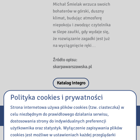
Michał Śmielak wrzuca swoich
bohaterów w górski, duszny
klimat, budując atmosferę
niepokoju i zwodząc czytelnika
w ślepe zaułki, gdy wydaje się,
że rozwiązanie zagadki jest już
na wyciągnięcie ręki…
Źródło opisu:
skarpawarszawska.pl
Katalog integro
Polityka cookies i prywatności
Strona internetowa używa plików cookies (tzw. ciasteczka) w
E-usługi
celu niezbędnym do prawidłowego działania serwisu,
dostosowania strony do indywidualnych preferencji
użytkownika oraz statystyk. Wyłączenie zapisywania plików
Nasza biblioteka
cookies jest możliwe w ustawieniach każdej przeglądarki